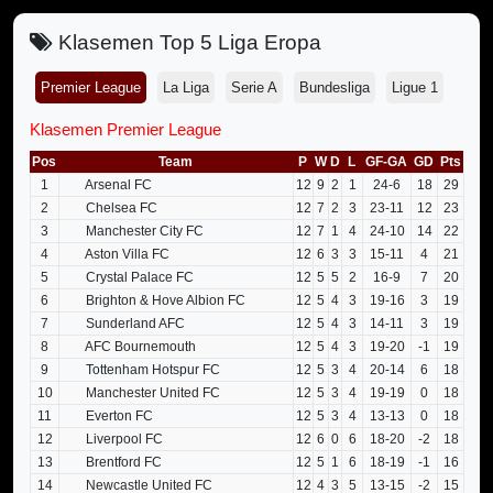
Klasemen Top 5 Liga Eropa
Premier League
La Liga
Serie A
Bundesliga
Ligue 1
Klasemen Premier League
Pos
Team
P
W
D
L
GF-GA
GD
Pts
1
Arsenal FC
12
9
2
1
24-6
18
29
2
Chelsea FC
12
7
2
3
23-11
12
23
3
Manchester City FC
12
7
1
4
24-10
14
22
4
Aston Villa FC
12
6
3
3
15-11
4
21
5
Crystal Palace FC
12
5
5
2
16-9
7
20
6
Brighton & Hove Albion FC
12
5
4
3
19-16
3
19
7
Sunderland AFC
12
5
4
3
14-11
3
19
8
AFC Bournemouth
12
5
4
3
19-20
-1
19
9
Tottenham Hotspur FC
12
5
3
4
20-14
6
18
10
Manchester United FC
12
5
3
4
19-19
0
18
11
Everton FC
12
5
3
4
13-13
0
18
12
Liverpool FC
12
6
0
6
18-20
-2
18
13
Brentford FC
12
5
1
6
18-19
-1
16
14
Newcastle United FC
12
4
3
5
13-15
-2
15