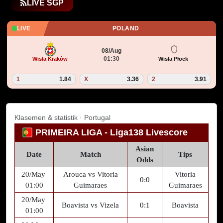
LIVE SGP
LIVE
POLAND
08/Aug
01:30
Wisła Kraków
Wisła Płock
1
1.84
X
3.36
2
3.91
Klasemen & statistik · Portugal
PRIMEIRA LIGA - Liga138 Livescore
Asian
Date
Match
Tips
Odds
20/May
Arouca vs Vitoria
Vitoria
0:0
01:00
Guimaraes
Guimaraes
20/May
Boavista vs Vizela
0:1
Boavista
01:00