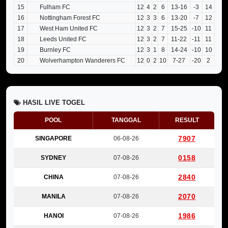
15
Fulham FC
12
4
2
6
13-16
-3
14
16
Nottingham Forest FC
12
3
3
6
13-20
-7
12
17
West Ham United FC
12
3
2
7
15-25
-10
11
18
Leeds United FC
12
3
2
7
11-22
-11
11
19
Burnley FC
12
3
1
8
14-24
-10
10
20
Wolverhampton Wanderers FC
12
0
2
10
7-27
-20
2
HASIL LIVE TOGEL
POOL
TANGGAL
RESULT
7907
SINGAPORE
06-08-26
0158
SYDNEY
07-08-26
2840
CHINA
07-08-26
2070
MANILA
07-08-26
1986
HANOI
07-08-26