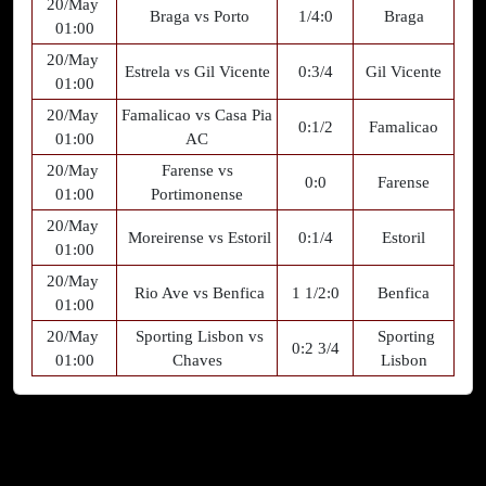
20/May
Braga vs Porto
1/4:0
Braga
01:00
20/May
Estrela vs Gil Vicente
0:3/4
Gil Vicente
01:00
20/May
Famalicao vs Casa Pia
0:1/2
Famalicao
01:00
AC
20/May
Farense vs
0:0
Farense
01:00
Portimonense
20/May
Moreirense vs Estoril
0:1/4
Estoril
01:00
20/May
Rio Ave vs Benfica
1 1/2:0
Benfica
01:00
20/May
Sporting Lisbon vs
Sporting
0:2 3/4
01:00
Chaves
Lisbon