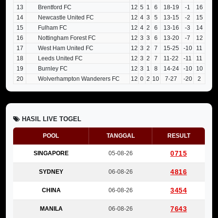
13
Brentford FC
12
5
1
6
18-19
-1
16
14
Newcastle United FC
12
4
3
5
13-15
-2
15
15
Fulham FC
12
4
2
6
13-16
-3
14
16
Nottingham Forest FC
12
3
3
6
13-20
-7
12
17
West Ham United FC
12
3
2
7
15-25
-10
11
18
Leeds United FC
12
3
2
7
11-22
-11
11
19
Burnley FC
12
3
1
8
14-24
-10
10
20
Wolverhampton Wanderers FC
12
0
2
10
7-27
-20
2
HASIL LIVE TOGEL
POOL
TANGGAL
RESULT
0715
SINGAPORE
05-08-26
4816
SYDNEY
06-08-26
3454
CHINA
06-08-26
7643
MANILA
06-08-26