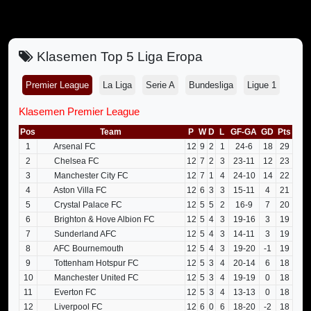
Klasemen Top 5 Liga Eropa
Premier League
La Liga
Serie A
Bundesliga
Ligue 1
Klasemen Premier League
Pos
Team
P
W
D
L
GF-GA
GD
Pts
1
Arsenal FC
12
9
2
1
24-6
18
29
2
Chelsea FC
12
7
2
3
23-11
12
23
3
Manchester City FC
12
7
1
4
24-10
14
22
4
Aston Villa FC
12
6
3
3
15-11
4
21
5
Crystal Palace FC
12
5
5
2
16-9
7
20
6
Brighton & Hove Albion FC
12
5
4
3
19-16
3
19
7
Sunderland AFC
12
5
4
3
14-11
3
19
8
AFC Bournemouth
12
5
4
3
19-20
-1
19
9
Tottenham Hotspur FC
12
5
3
4
20-14
6
18
10
Manchester United FC
12
5
3
4
19-19
0
18
11
Everton FC
12
5
3
4
13-13
0
18
12
Liverpool FC
12
6
0
6
18-20
-2
18