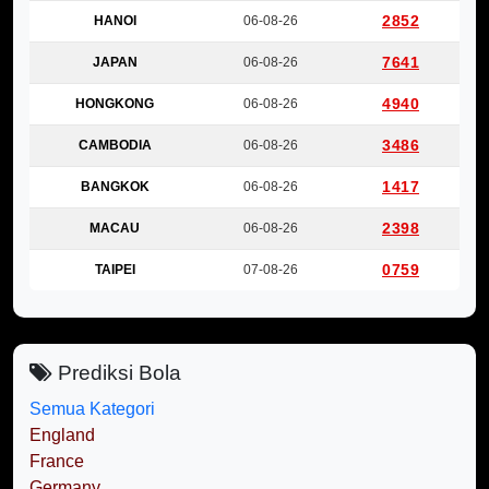
2852
HANOI
06-08-26
7641
JAPAN
06-08-26
4940
HONGKONG
06-08-26
3486
CAMBODIA
06-08-26
1417
BANGKOK
06-08-26
2398
MACAU
06-08-26
0759
TAIPEI
07-08-26
Prediksi Bola
Semua Kategori
England
France
Germany