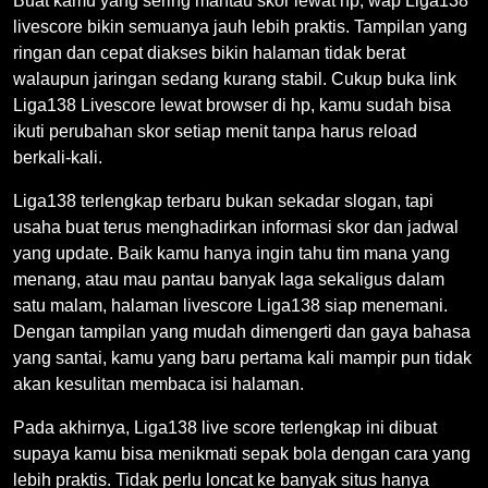
Buat kamu yang sering mantau skor lewat hp, wap Liga138
livescore bikin semuanya jauh lebih praktis. Tampilan yang
ringan dan cepat diakses bikin halaman tidak berat
walaupun jaringan sedang kurang stabil. Cukup buka link
Liga138 Livescore lewat browser di hp, kamu sudah bisa
ikuti perubahan skor setiap menit tanpa harus reload
berkali-kali.
Liga138 terlengkap terbaru bukan sekadar slogan, tapi
usaha buat terus menghadirkan informasi skor dan jadwal
yang update. Baik kamu hanya ingin tahu tim mana yang
menang, atau mau pantau banyak laga sekaligus dalam
satu malam, halaman livescore Liga138 siap menemani.
Dengan tampilan yang mudah dimengerti dan gaya bahasa
yang santai, kamu yang baru pertama kali mampir pun tidak
akan kesulitan membaca isi halaman.
Pada akhirnya, Liga138 live score terlengkap ini dibuat
supaya kamu bisa menikmati sepak bola dengan cara yang
lebih praktis. Tidak perlu loncat ke banyak situs hanya