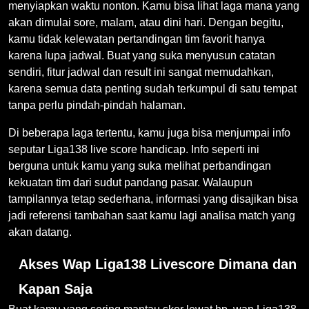
menyiapkan waktu nonton. Kamu bisa lihat laga mana yang
akan dimulai sore, malam, atau dini hari. Dengan begitu,
kamu tidak kelewatan pertandingan tim favorit hanya
karena lupa jadwal. Buat yang suka menyusun catatan
sendiri, fitur jadwal dan result ini sangat memudahkan,
karena semua data penting sudah terkumpul di satu tempat
tanpa perlu pindah-pindah halaman.
Di beberapa laga tertentu, kamu juga bisa menjumpai info
seputar Liga138 live score handicap. Info seperti ini
berguna untuk kamu yang suka melihat perbandingan
kekuatan tim dari sudut pandang pasar. Walaupun
tampilannya tetap sederhana, informasi yang disajikan bisa
jadi referensi tambahan saat kamu lagi analisa match yang
akan datang.
Akses Wap Liga138 Livescore Dimana dan
Kapan Saja