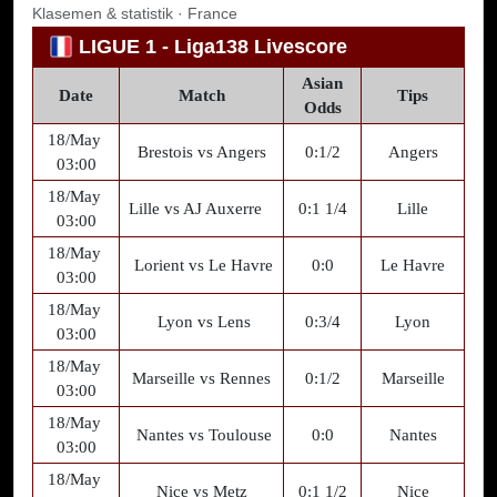
Klasemen & statistik · France
LIGUE 1 - Liga138 Livescore
Asian
Date
Match
Tips
Odds
18/May
Brestois vs Angers
0:1/2
Angers
03:00
18/May
Lille vs AJ Auxerre
0:1 1/4
Lille
03:00
18/May
Lorient vs Le Havre
0:0
Le Havre
03:00
18/May
Lyon vs Lens
0:3/4
Lyon
03:00
18/May
Marseille vs Rennes
0:1/2
Marseille
03:00
18/May
Nantes vs Toulouse
0:0
Nantes
03:00
18/May
Nice vs Metz
0:1 1/2
Nice