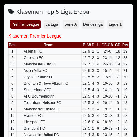
Klasemen Top 5 Liga Eropa
Premier League
La Liga
Serie A
Bundesliga
Ligue 1
Klasemen Premier League
Pos
Team
P
W
D
L
GF-GA
GD
Pts
1
Arsenal FC
12
9
2
1
24-6
18
29
2
Chelsea FC
12
7
2
3
23-11
12
23
3
Manchester City FC
12
7
1
4
24-10
14
22
4
Aston Villa FC
12
6
3
3
15-11
4
21
5
Crystal Palace FC
12
5
5
2
16-9
7
20
6
Brighton & Hove Albion FC
12
5
4
3
19-16
3
19
7
Sunderland AFC
12
5
4
3
14-11
3
19
8
AFC Bournemouth
12
5
4
3
19-20
-1
19
9
Tottenham Hotspur FC
12
5
3
4
20-14
6
18
10
Manchester United FC
12
5
3
4
19-19
0
18
11
Everton FC
12
5
3
4
13-13
0
18
12
Liverpool FC
12
6
0
6
18-20
-2
18
13
Brentford FC
12
5
1
6
18-19
-1
16
14
Newcastle United FC
12
4
3
5
13-15
-2
15