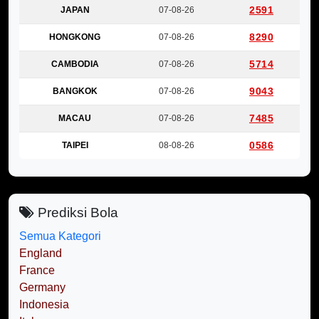
2591
JAPAN
07-08-26
8290
HONGKONG
07-08-26
5714
CAMBODIA
07-08-26
9043
BANGKOK
07-08-26
7485
MACAU
07-08-26
0586
TAIPEI
08-08-26
Prediksi Bola
Semua Kategori
England
France
Germany
Indonesia