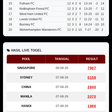
15
Fulham FC
12
4
2
6
13-16
-3
14
16
Nottingham Forest FC
12
3
3
6
13-20
-7
12
17
West Ham United FC
12
3
2
7
15-25
-10
11
18
Leeds United FC
12
3
2
7
11-22
-11
11
19
Burnley FC
12
3
1
8
14-24
-10
10
20
Wolverhampton Wanderers FC
12
0
2
10
7-27
-20
2
HASIL LIVE TOGEL
POOL
TANGGAL
RESULT
7907
SINGAPORE
06-08-26
0158
SYDNEY
07-08-26
2840
CHINA
07-08-26
2070
MANILA
07-08-26
1986
HANOI
07-08-26