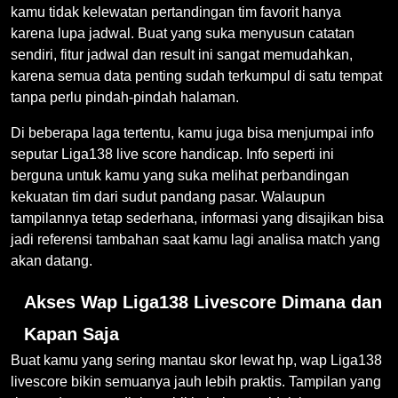
kamu tidak kelewatan pertandingan tim favorit hanya
karena lupa jadwal. Buat yang suka menyusun catatan
sendiri, fitur jadwal dan result ini sangat memudahkan,
karena semua data penting sudah terkumpul di satu tempat
tanpa perlu pindah-pindah halaman.
Di beberapa laga tertentu, kamu juga bisa menjumpai info
seputar Liga138 live score handicap. Info seperti ini
berguna untuk kamu yang suka melihat perbandingan
kekuatan tim dari sudut pandang pasar. Walaupun
tampilannya tetap sederhana, informasi yang disajikan bisa
jadi referensi tambahan saat kamu lagi analisa match yang
akan datang.
Akses Wap Liga138 Livescore Dimana dan
Kapan Saja
Buat kamu yang sering mantau skor lewat hp, wap Liga138
livescore bikin semuanya jauh lebih praktis. Tampilan yang