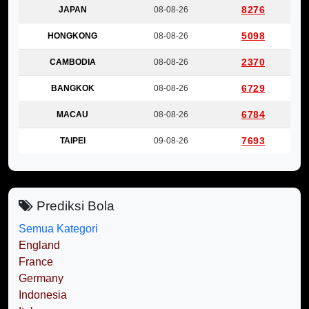
8276
JAPAN
08-08-26
5098
HONGKONG
08-08-26
2370
CAMBODIA
08-08-26
6729
BANGKOK
08-08-26
6784
MACAU
08-08-26
7693
TAIPEI
09-08-26
Prediksi Bola
Semua Kategori
England
France
Germany
Indonesia