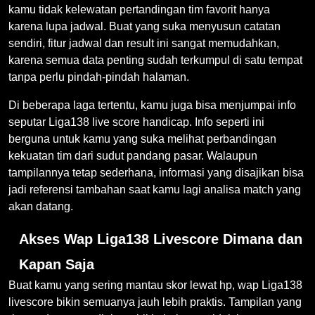
kamu tidak kelewatan pertandingan tim favorit hanya
karena lupa jadwal. Buat yang suka menyusun catatan
sendiri, fitur jadwal dan result ini sangat memudahkan,
karena semua data penting sudah terkumpul di satu tempat
tanpa perlu pindah-pindah halaman.
Di beberapa laga tertentu, kamu juga bisa menjumpai info
seputar Liga138 live score handicap. Info seperti ini
berguna untuk kamu yang suka melihat perbandingan
kekuatan tim dari sudut pandang pasar. Walaupun
tampilannya tetap sederhana, informasi yang disajikan bisa
jadi referensi tambahan saat kamu lagi analisa match yang
akan datang.
Akses Wap Liga138 Livescore Dimana dan
Kapan Saja
Buat kamu yang sering mantau skor lewat hp, wap Liga138
livescore bikin semuanya jauh lebih praktis. Tampilan yang