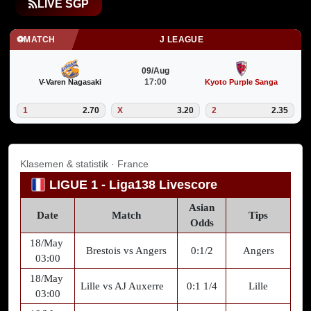
LIVE SGP
⚽
MATCH
J LEAGUE
09/Aug
17:00
V-Varen Nagasaki
Kyoto Purple Sanga
1
2.70
X
3.20
2
2.35
Klasemen & statistik · France
LIGUE 1 - Liga138 Livescore
Asian
Date
Match
Tips
Odds
18/May
Brestois vs Angers
0:1/2
Angers
03:00
18/May
Lille vs AJ Auxerre
0:1 1/4
Lille
03:00