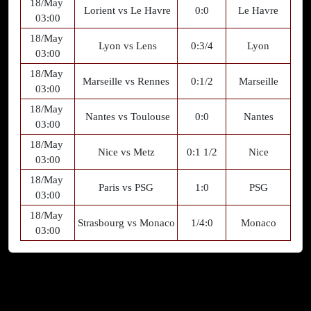
18/May
Lorient vs Le Havre
0:0
Le Havre
03:00
18/May
Lyon vs Lens
0:3/4
Lyon
03:00
18/May
Marseille vs Rennes
0:1/2
Marseille
03:00
18/May
Nantes vs Toulouse
0:0
Nantes
03:00
18/May
Nice vs Metz
0:1 1/2
Nice
03:00
18/May
Paris vs PSG
1:0
PSG
03:00
18/May
Strasbourg vs Monaco
1/4:0
Monaco
03:00